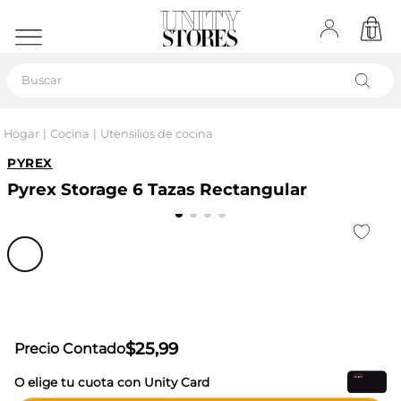
Buscar
Hogar
Cocina
Utensilios de cocina
PYREX
Pyrex Storage 6 Tazas Rectangular
$
25
,
99
Precio Contado
O elige tu cuota con Unity Card