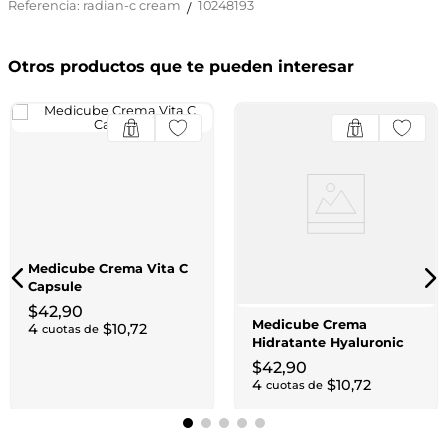
Referencia
:
radian-c cream
10248193
/
Otros productos que te pueden interesar
Medicube Crema Vita C
Capsule
$
42
,
90
Medicube Crema
4
$
10
,
72
cuotas de
Hidratante Hyaluronic
Capsule
$
42
,
90
4
$
10
,
72
cuotas de