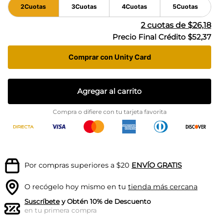
2
Cuotas
3
Cuotas
4
Cuotas
5
Cuotas
2
cuotas de
$26,18
Precio Final Crédito
$52,37
Comprar con Unity Card
Agregar al carrito
Compra o difiere con tu tarjeta favorita
Por compras superiores a $20
ENVÍO GRATIS
O recógelo hoy mismo en tu
tienda más cercana
Suscríbete
y Obtén 10% de Descuento
en tu primera compra