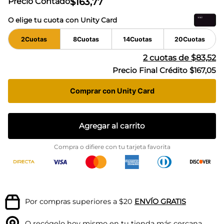
$
163
,
77
Precio Contado
O elige tu cuota con Unity Card
2
Cuotas
8
Cuotas
14
Cuotas
20
Cuotas
2
cuotas de
$83,52
Precio Final Crédito
$167,05
Comprar con Unity Card
Agregar al carrito
Compra o difiere con tu tarjeta favorita
Por compras superiores a $20
ENVÍO GRATIS
O recógelo hoy mismo en tu
tienda más cercana