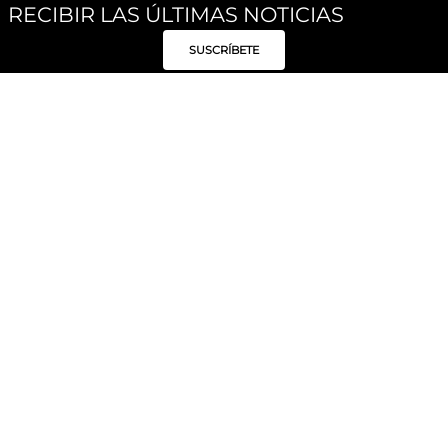
RECIBIR LAS ÚLTIMAS NOTICIAS
SUSCRÍBETE
Síguenos
Categorías
Institucional
Políticas
Moda Mujer
Acerca de Unity
Privacidad
Moda Hombre
Tiendas
Despacho y Entrega
Moda Niños
Hable con Nosotros
Cambio / Devoluciones
Unity Beauty
Personal Shopper
Términos y condiciones
Hogar
Blog
Electrónica y Móviles
Preguntas Frecuentes
Electrodomésticos
Suscríbete
Formas de Pago