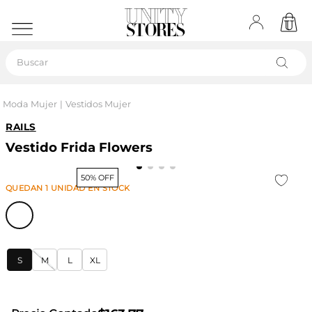
Buscar
Moda Mujer
Vestidos Mujer
RAILS
Vestido Frida Flowers
50% OFF
QUEDAN
1
UNIDAD
EN STOCK
S
M
L
XL