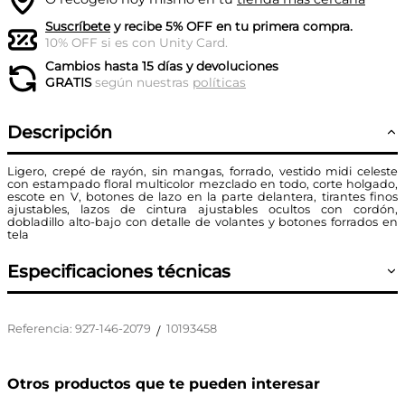
Suscríbete
y recibe 5% OFF en tu primera compra.
10% OFF si es con Unity Card.
Cambios hasta 15 días y devoluciones
GRATIS
según nuestras
políticas
Descripción
Ligero, crepé de rayón, sin mangas, forrado, vestido midi celeste
con estampado floral multicolor mezclado en todo, corte holgado,
escote en V, botones de lazo en la parte delantera, tirantes finos
ajustables, lazos de cintura ajustables ocultos con cordón,
dobladillo alto-bajo con detalle de volantes y botones forrados en
tela
Especificaciones técnicas
Referencia
:
927-146-2079
10193458
/
Otros productos que te pueden interesar