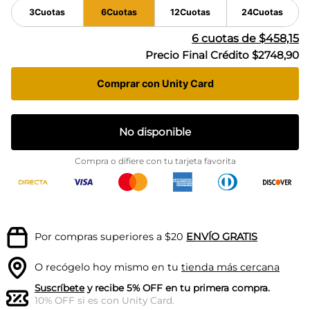
3
Cuotas
6
Cuotas
12
Cuotas
24
Cuotas
6
cuotas de
$458,15
Precio Final Crédito
$2748,90
Comprar con Unity Card
No disponible
Compra o difiere con tu tarjeta favorita
Por compras superiores a $20
ENVÍO GRATIS
O recógelo hoy mismo en tu
tienda más cercana
Suscríbete
y recibe 5% OFF en tu primera compra.
10% OFF si es con Unity Card.