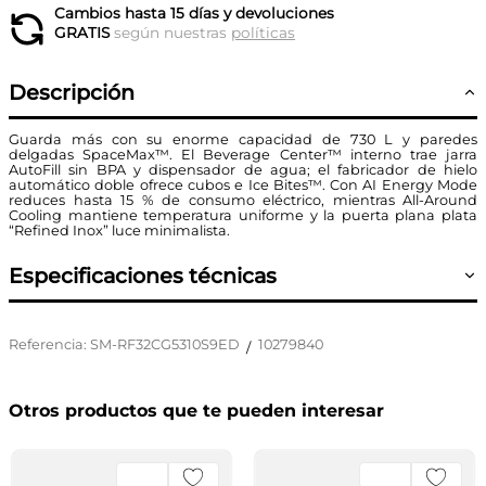
Cambios hasta 15 días y devoluciones
GRATIS
según nuestras
políticas
Descripción
Guarda más con su enorme capacidad de 730 L y paredes
delgadas SpaceMax™. El Beverage Center™ interno trae jarra
AutoFill sin BPA y dispensador de agua; el fabricador de hielo
automático doble ofrece cubos e Ice Bites™. Con AI Energy Mode
reduces hasta 15 % de consumo eléctrico, mientras All-Around
Cooling mantiene temperatura uniforme y la puerta plana plata
“Refined Inox” luce minimalista.
Especificaciones técnicas
Referencia
:
SM-RF32CG5310S9ED
10279840
/
Otros productos que te pueden interesar