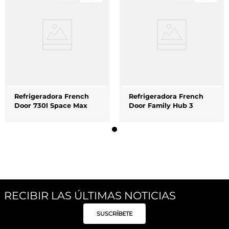
Refrigeradora French
Refrigeradora French
Door 730l Space Max
Door Family Hub 3
Puertas De 27" 853lts. -
Dual Ice Maker - Negra -
Flat Desing - Fdr Family
RECIBIR LAS ÚLTIMAS NOTICIAS
SUSCRÍBETE