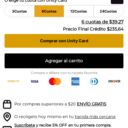
O elige tu cuota con Unity Card
3
Cuotas
6
Cuotas
12
Cuotas
24
Cuotas
6
cuotas de
$39,27
Precio Final Crédito
$235,64
Comprar con Unity Card
Agregar al carrito
Compra o difiere con tu tarjeta favorita
Por compras superiores a $20
ENVÍO GRATIS
O recógelo hoy mismo en tu
tienda más cercana
Suscríbete
y recibe 5% OFF en tu primera compra.