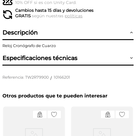
10% OFF si es con Unity Card.
Cambios hasta 15 días y devoluciones
GRATIS
según nuestras
políticas
Descripción
Reloj Cronógrafo de Cuarzo
Especificaciones técnicas
Referencia
:
TW2R79900
10166201
/
Otros productos que te pueden interesar