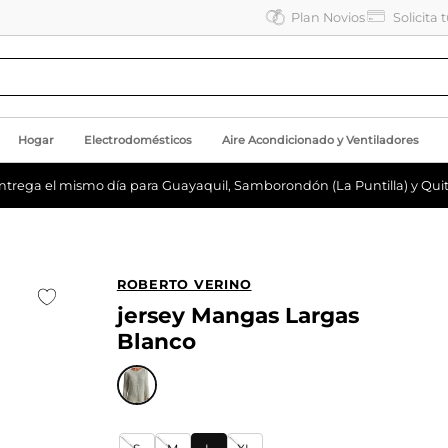
Plan Novios
Solicita 
Hogar
Electrodomésticos
Aire Acondicionado y Ventiladores
ntrega el mismo día para Guayaquil, Samborondón (La Puntilla) y Quit
ROBERTO VERINO
jersey Mangas Largas
Blanco