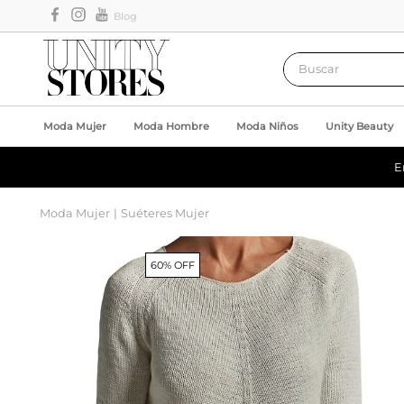
Blog
Buscar
Moda Mujer
Moda Hombre
Moda Niños
Unity Beauty
E
Moda Mujer
Suéteres Mujer
60% OFF