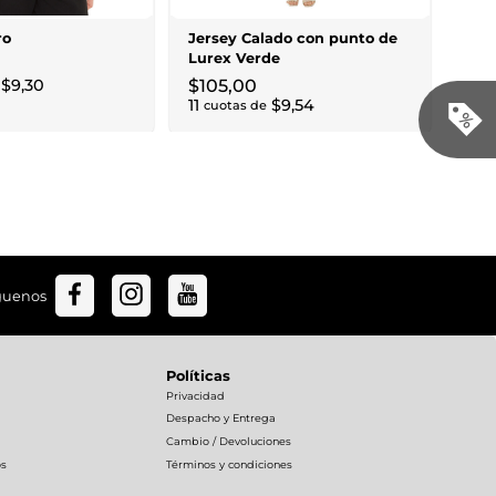
$
10
12
c
ro
Jersey Calado con punto de
Lurex Verde
$
9
,
30
$
105
,
00
11
$
9
,
54
cuotas de
guenos
Políticas
Privacidad
Despacho y Entrega
Cambio / Devoluciones
os
Términos y condiciones