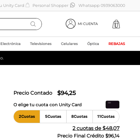
tu Unity Card
Personal Shopper
Whatsapp 0939063000
MI CUENTA
Electrónica
Televisiones
Celulares
Óptica
REBAJAS
o.
$
94
,
25
Precio Contado
O elige tu cuota con Unity Card
2
Cuotas
5
Cuotas
8
Cuotas
11
Cuotas
2
cuotas de
$48,07
Precio Final Crédito
$96,14