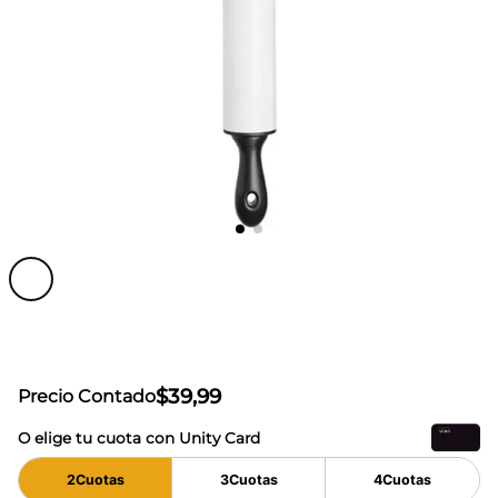
$
39
,
99
Precio Contado
O elige tu cuota con Unity Card
2
Cuotas
3
Cuotas
4
Cuotas