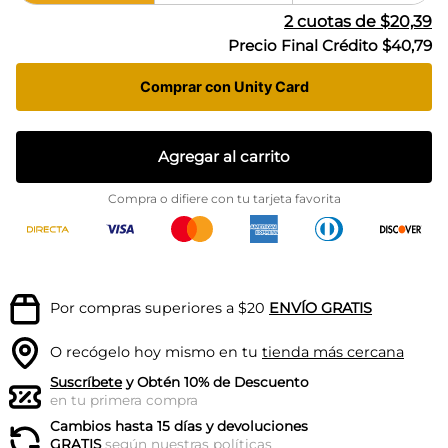
2
cuotas de
$20,39
Precio Final Crédito
$40,79
Comprar con Unity Card
Agregar al carrito
Compra o difiere con tu tarjeta favorita
Por compras superiores a $20
ENVÍO GRATIS
O recógelo hoy mismo en tu
tienda más cercana
Suscríbete
y Obtén 10% de Descuento
en tu primera compra
Cambios hasta 15 días y devoluciones
GRATIS
según nuestras
políticas