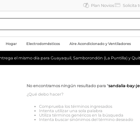
Plan Novios
Solicita 
Hogar
Electrodomésticos
Aire Acondicionado y Ventiladores
ntrega el mismo día para Guayaquil, Samborondón (La Puntilla) y Quit
No encontramos ningún resultado para "
sandalia-bay-jel
¿Qué debo hacer?
Comprueba los términos ingresados
Intenta utilizar una sola palabra
Utiliza términos genéricos en la búsqueda
Intenta buscar sinónimos del término deseado