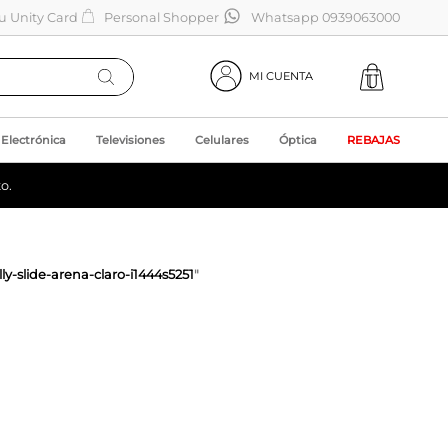
tu Unity Card
Personal Shopper
Whatsapp 0939063000
MI CUENTA
Electrónica
Televisiones
Celulares
Óptica
REBAJAS
o.
ly-slide-arena-claro-i1444s5251
"