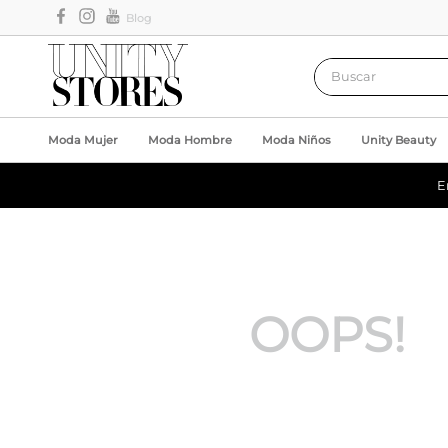
Blog
Buscar
Moda Mujer
Moda Hombre
Moda Niños
Unity Beauty
E
OOPS!