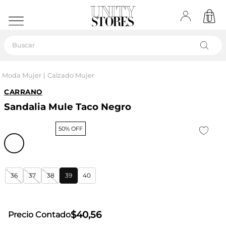
Buscar
Moda Mujer
Calzado Mujer
CARRANO
Sandalia Mule Taco Negro
50% OFF
36
37
38
39
40
$
40
,
56
Precio Contado