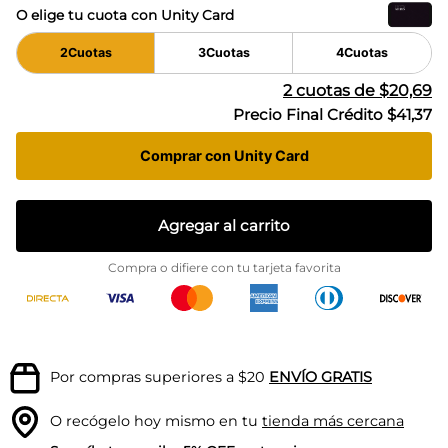
O elige tu cuota con Unity Card
2
Cuotas
3
Cuotas
4
Cuotas
2
cuotas de
$20,69
Precio Final Crédito
$41,37
Comprar con Unity Card
Agregar al carrito
Compra o difiere con tu tarjeta favorita
Por compras superiores a $20
ENVÍO GRATIS
O recógelo hoy mismo en tu
tienda más cercana