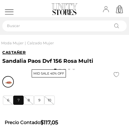
Buscar
Moda Mujer
Calzado Mujer
CASTAÑER
Sandalia Paos Dvf 156 Rosa Multi
MID SALE 40% OFF
6
7
8
9
10
$
117
,
05
Precio Contado