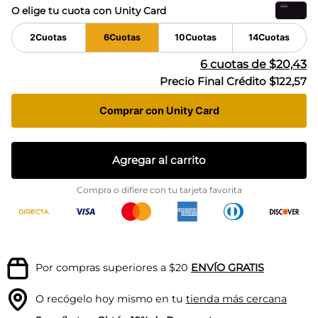
O elige tu cuota con Unity Card
2
Cuotas
6
Cuotas
10
Cuotas
14
Cuotas
6
cuotas de
$20,43
Precio Final Crédito
$122,57
Comprar con Unity Card
Agregar al carrito
Compra o difiere con tu tarjeta favorita
Por compras superiores a $20
ENVÍO GRATIS
O recógelo hoy mismo en tu
tienda más cercana