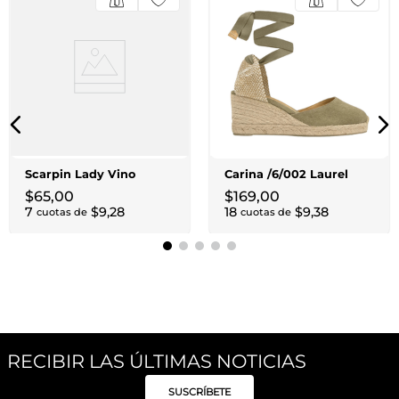
Scarpin Lady Vino
Carina /6/002 Laurel
$
65
,
00
$
169
,
00
7
$
9
,
28
18
$
9
,
38
cuotas de
cuotas de
RECIBIR LAS ÚLTIMAS NOTICIAS
SUSCRÍBETE