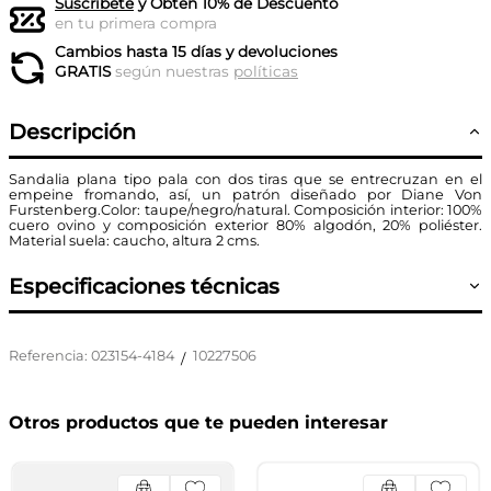
Suscríbete
y Obtén 10% de Descuento
en tu primera compra
Cambios hasta 15 días y devoluciones
GRATIS
según nuestras
políticas
Descripción
Sandalia plana tipo pala con dos tiras que se entrecruzan en el
empeine fromando, así, un patrón diseñado por Diane Von
Furstenberg.Color: taupe/negro/natural. Composición interior: 100%
cuero ovino y composición exterior 80% algodón, 20% poliéster.
Material suela: caucho, altura 2 cms.
Especificaciones técnicas
Referencia
:
023154-4184
10227506
/
Otros productos que te pueden interesar