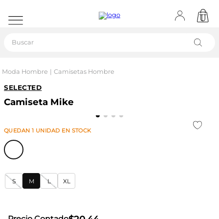
Buscar
Moda Hombre
Camisetas Hombre
SELECTED
Camiseta Mike
QUEDAN
1
UNIDAD
EN STOCK
S
M
L
XL
Precio Contado