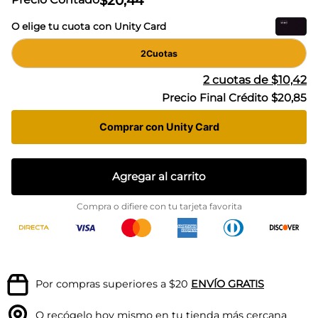
$
20
,
44
O elige tu cuota con Unity Card
2
Cuotas
2
cuotas de
$10,42
Precio Final Crédito
$20,85
Comprar con Unity Card
Agregar al carrito
Compra o difiere con tu tarjeta favorita
Por compras superiores a $20
ENVÍO GRATIS
O recógelo hoy mismo en tu
tienda más cercana