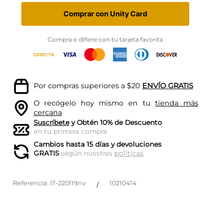
Comprar con Unity Card
Compra o difiere con tu tarjeta favorita
Por compras superiores a $20
ENVÍO GRATIS
O recógelo hoy mismo en tu
tienda más
cercana
Suscríbete
y Obtén 10% de Descuento
en tu primera compra
Cambios hasta 15 días y devoluciones
GRATIS
según nuestras
políticas
Referencia
:
IT-220119nv
10210414
/