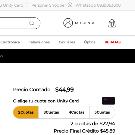
tu Unity Card
Personal Shopper
Whatsapp 0939063000
MI CUENTA
Electrónica
Televisiones
Celulares
Óptica
REBAJAS
o.
$
44
,
99
Precio Contado
O elige tu cuota con Unity Card
2
Cuotas
3
Cuotas
4
Cuotas
5
Cuotas
2
cuotas de
$22,94
Precio Final Crédito
$45,89