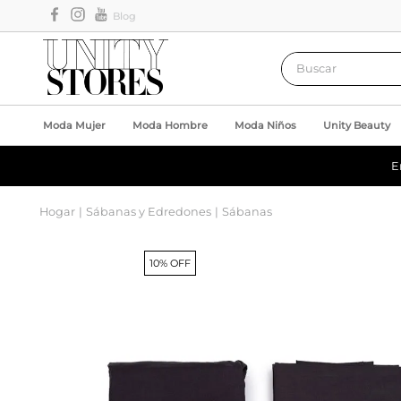
Blog
Buscar
Moda Mujer
Moda Hombre
Moda Niños
Unity Beauty
E
Hogar
Sábanas y Edredones
Sábanas
10% OFF