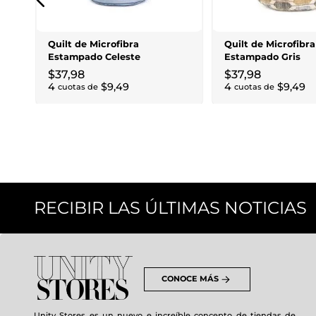
Quilt de Microfibra
Quilt de Microfibra
Estampado Celeste
Estampado Gris
$
37
,
98
$
37
,
98
4
$
9
,
49
4
$
9
,
49
cuotas de
cuotas de
RECIBIR LAS ÚLTIMAS NOTICIAS
CONOCE MÁS
Unity Stores es un nuevo e increíble concepto de tiendas de