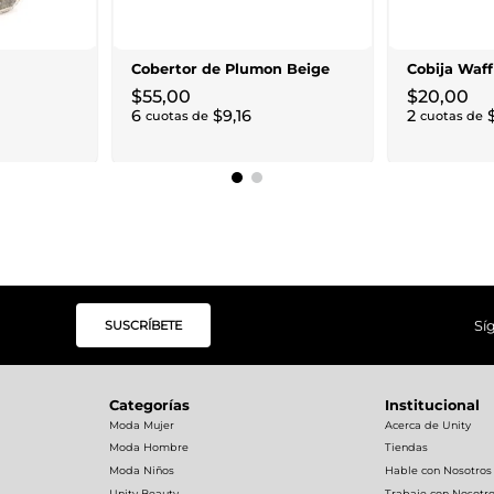
Cobertor de Plumon Beige
Cobija Waff
$
55
,
00
$
20
,
00
6
$
9
,
16
2
cuotas de
cuotas de
SUSCRÍBETE
Sí
Categorías
Institucional
Moda Mujer
Acerca de Unity
Moda Hombre
Tiendas
Moda Niños
Hable con Nosotros
Unity Beauty
Trabaje con Nosotr