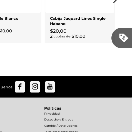
Whi
$
3
$
43
,
1
le Blanco
Cobija Jaquard Lines Single
4
cu
Habano
$
10
,
00
$
20
,
00
2
$
10
,
00
cuotas de
guenos
Políticas
Privacidad
Despacho y Entrega
Cambio / Devoluciones
os
Términos y condiciones