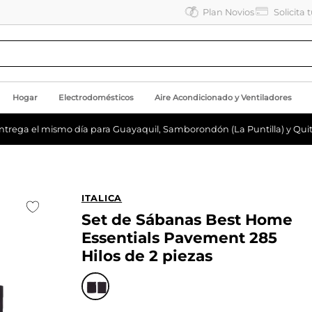
Plan Novios
Solicita 
Hogar
Electrodomésticos
Aire Acondicionado y Ventiladores
ntrega el mismo día para Guayaquil, Samborondón (La Puntilla) y Quit
ITALICA
Set de Sábanas Best Home
Essentials Pavement 285
Hilos de 2 piezas