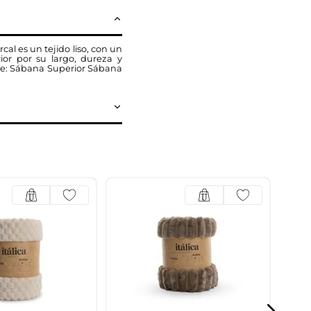
al es un tejido liso, con un
ior por su largo, dureza y
uye: Sábana Superior Sábana
10% 
Sáb