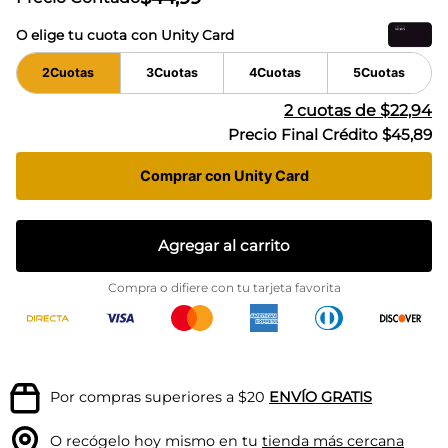
O elige tu cuota con Unity Card
2
Cuotas
3
Cuotas
4
Cuotas
5
Cuotas
2
cuotas de
$22,94
Precio Final Crédito
$45,89
Comprar con Unity Card
Agregar al carrito
Compra o difiere con tu tarjeta favorita
Por compras superiores a $20
ENVÍO GRATIS
O recógelo hoy mismo en tu
tienda más cercana