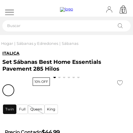
Buscar
Hogar
Sábanas y Edredones
Sábanas
ITALICA
Set Sábanas Best Home Essentials
Pavement 285 Hilos
10% OFF
Twin
Full
Queen
King
$
44
,
99
Precio Contado