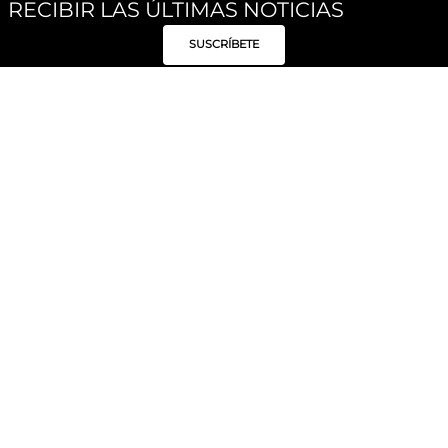
RECIBIR LAS ÚLTIMAS NOTICIAS
SUSCRÍBETE
Síguenos
Categorías
Institucional
Políticas
Moda Mujer
Acerca de Unity
Privacidad
Moda Hombre
Tiendas
Despacho y Entrega
Moda Niños
Hable con Nosotros
Cambio / Devoluciones
Unity Beauty
Personal Shopper
Términos y condiciones
Hogar
Blog
Electrónica y Móviles
Preguntas Frecuentes
Electrodomésticos
Suscríbete
Formas de Pago