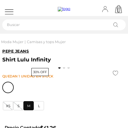
Buscar
Moda Mujer
Camisas y tops Mujer
PEPE JEANS
Shirt Lulu Infinity
30% OFF
QUEDAN
1
UNIDAD
EN STOCK
XS
S
M
L
Precio Contado