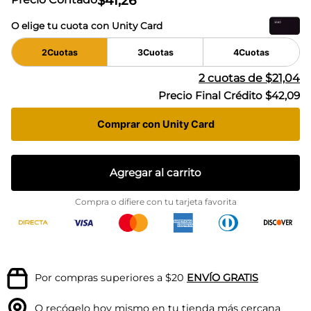
$
41
,
26
O elige tu cuota con Unity Card
2
Cuotas
3
Cuotas
4
Cuotas
2
cuotas de
$21,04
Precio Final Crédito
$42,09
Comprar con Unity Card
Agregar al carrito
Compra o difiere con tu tarjeta favorita
Por compras superiores a $20
ENVÍO GRATIS
O recógelo hoy mismo en tu
tienda más cercana