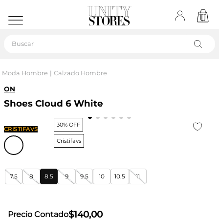
Buscar
Moda Hombre
Calzado Hombre
ON
Shoes Cloud 6 White
30% OFF
CRISTIFAVS
Cristifavs
7.5
8
8.5
9
9.5
10
10.5
11
$
140
,
00
Precio Contado