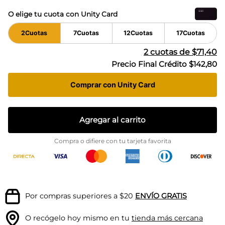
O elige tu cuota con Unity Card
2
Cuotas
7
Cuotas
12
Cuotas
17
Cuotas
2
cuotas de
$71,40
Precio Final Crédito
$142,80
Comprar con Unity Card
Agregar al carrito
Compra o difiere con tu tarjeta favorita
Por compras superiores a $20
ENVÍO GRATIS
O recógelo hoy mismo en tu
tienda más cercana