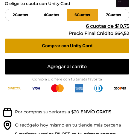
O elige tu cuota con Unity Card
2
Cuotas
4
Cuotas
6
Cuotas
7
Cuotas
6
cuotas de
$10,75
Precio Final Crédito
$64,52
Comprar con Unity Card
Agregar al carrito
Compra o difiere con tu tarjeta favorita
Por compras superiores a $20
ENVÍO GRATIS
O recógelo hoy mismo en tu
tienda más cercana