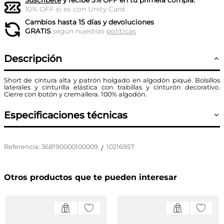
Suscríbete
y recibe 5% OFF en tu primera compra.
10% OFF si es con Unity Card.
Cambios hasta 15 días y devoluciones
GRATIS
según nuestras
políticas
Descripción
Short de cintura alta y patrón holgado en algodón piqué. Bolsillos
laterales y cinturilla elástica con trabillas y cinturón decorativo.
Cierre con botón y cremallera. 100% algodón.
Especificaciones técnicas
Referencia
:
368190000100009
10216957
/
Otros productos que te pueden interesar