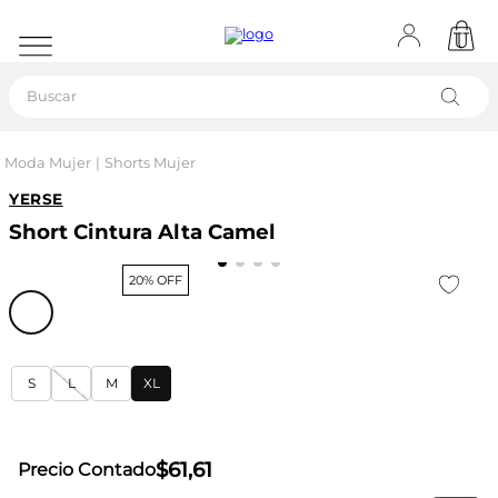
Buscar
Moda Mujer
Shorts Mujer
YERSE
Short Cintura Alta Camel
20% OFF
S
L
M
XL
$
61
,
61
Precio Contado