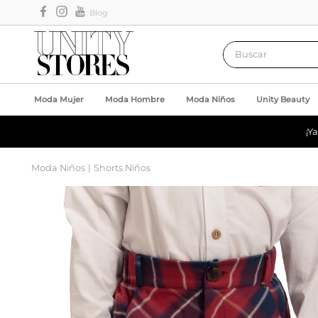
Blog
Buscar
Moda Mujer
Moda Hombre
Moda Niños
Unity Beauty
¡Y
Moda Niños
Shorts Niños