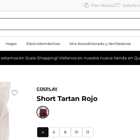
Plan Novios
Solicita 
Hogar
Electrodomésticos
Aire Acondicionado y Ventiladores
a estamos en Scala Shopping! Visítanos en nuestra nueva tienda en Qu
COSPLAY
Short Tartan Rojo
4
6
8
10
12