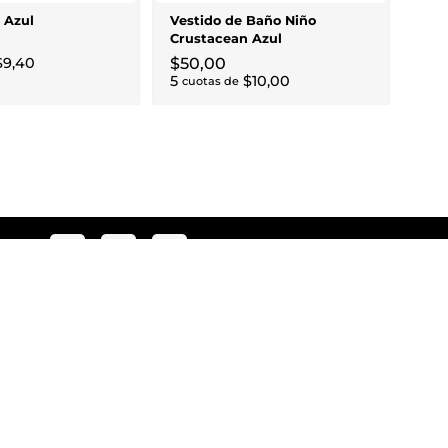
2
cu
l Azul
Vestido de Baño Niño
Crustacean Azul
$
9
,
40
$
50
,
00
5
$
10
,
00
cuotas de
guenos
Políticas
Privacidad
Despacho y Entrega
Cambio / Devoluciones
os
Términos y condiciones