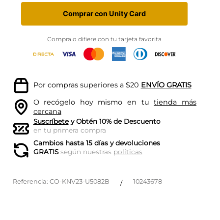
Comprar con Unity Card
Compra o difiere con tu tarjeta favorita
Por compras superiores a $20
ENVÍO GRATIS
O recógelo hoy mismo en tu
tienda más
cercana
Suscríbete
y Obtén 10% de Descuento
en tu primera compra
Cambios hasta 15 días y devoluciones
GRATIS
según nuestras
políticas
Referencia
:
CO-KNV23-U5082B
10243678
/