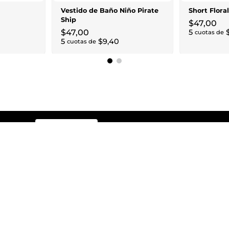
Vestido de Baño Niño Pirate
Short Flora
Ship
$
47
,
00
$
47
,
00
5
cuotas de
5
$
9
,
40
cuotas de
SUSCRÍBETE
Sí
Categorías
Institucional
Moda Mujer
Acerca de Unity
Moda Hombre
Tiendas
Moda Niños
Hable con Nosotros
Unity Beauty
Trabaje con Nosotr
Hogar
Personal Shopper
Electrónica y Móviles
Blog