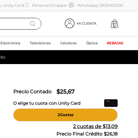
tu Unity Card
Personal Shopper
Whatsapp 0939063000
MI CUENTA
Electrónica
Televisiones
Celulares
Óptica
REBAJAS
ito
$
25
,
67
Precio Contado
O elige tu cuota con Unity Card
2
Cuotas
2
cuotas de
$13,09
Precio Final Crédito
$26,18