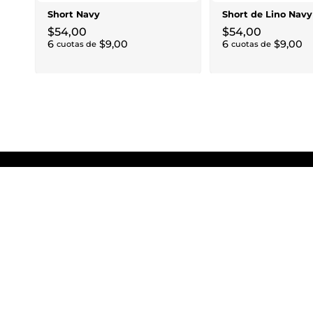
Short Navy
Short de Lino Navy
$
54
,
00
$
54
,
00
6
$
9
,
00
6
$
9
,
00
cuotas de
cuotas de
RECIBIR LAS ÚLTIMAS NOTICIAS
CONOCE MÁS
Unity Stores es un nuevo e increíble concepto de tiendas de
gran formato con un enfoque en lo último en moda,
cosméticos, accesorios, electrónica y hogar. Nos apasiona el