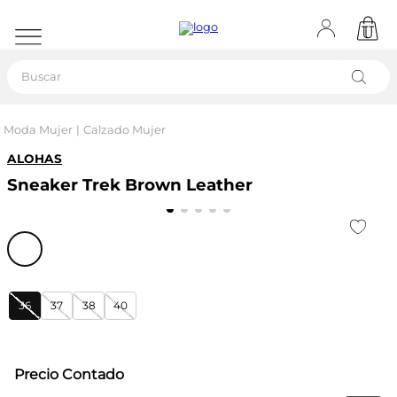
Buscar
Moda Mujer
Calzado Mujer
ALOHAS
Sneaker Trek Brown Leather
36
37
38
40
Precio Contado