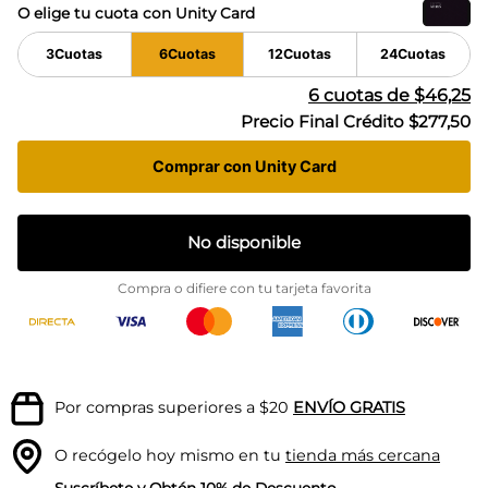
O elige tu cuota con Unity Card
3
Cuotas
6
Cuotas
12
Cuotas
24
Cuotas
6
cuotas de
$46,25
Precio Final Crédito
$277,50
Comprar con Unity Card
No disponible
Compra o difiere con tu tarjeta favorita
Por compras superiores a $20
ENVÍO GRATIS
O recógelo hoy mismo en tu
tienda más cercana