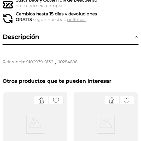
Suscríbete
y Obtén 10% de Descuento
en tu primera compra
Cambios hasta 15 días y devoluciones
GRATIS
según nuestras
políticas
Descripción
Referencia
:
S100979-0136
10284686
/
Otros productos que te pueden interesar