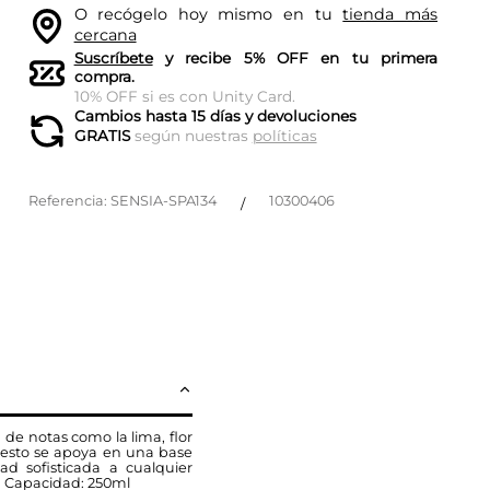
O recógelo hoy mismo en tu
tienda más
cercana
Suscríbete
y recibe 5% OFF en tu primera
compra.
10% OFF si es con Unity Card.
Cambios hasta 15 días y devoluciones
GRATIS
según nuestras
políticas
Referencia
:
SENSIA-SPA134
10300406
/
de notas como la lima, flor
 esto se apoya en una base
d sofisticada a cualquier
. Capacidad: 250ml