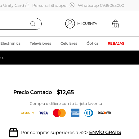
tu Unity Card
Personal Shopper
Whatsapp 0939063000
MI CUENTA
Electrónica
Televisiones
Celulares
Óptica
REBAJAS
o.
$
12
,
65
Precio Contado
Compra o difiere con tu tarjeta favorita
Por compras superiores a $20
ENVÍO GRATIS