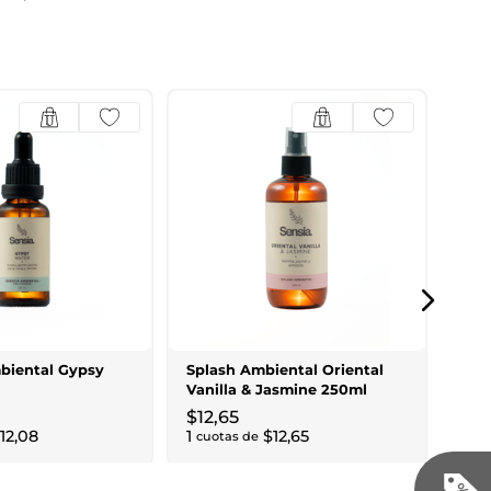
Spl
Flo
$
8
,
1
cuo
biental Gypsy
Splash Ambiental Oriental
l
Vanilla & Jasmine 250ml
$
12
,
65
12
,
08
1
$
12
,
65
cuotas de