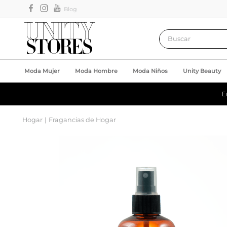
Blog
Buscar
Moda Mujer
Moda Hombre
Moda Niños
Unity Beauty
E
Hogar
Fragancias de Hogar