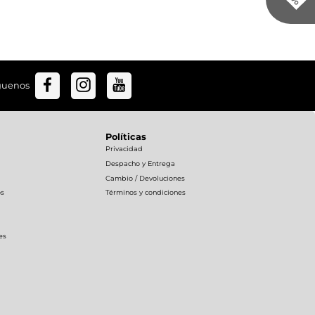
guenos
Políticas
Privacidad
Despacho y Entrega
Cambio / Devoluciones
os
Términos y condiciones
es