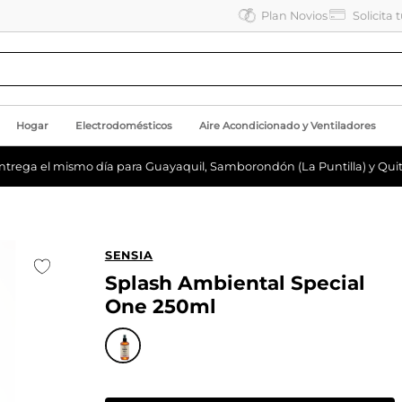
Plan Novios
Solicita 
Hogar
Electrodomésticos
Aire Acondicionado y Ventiladores
ntrega el mismo día para Guayaquil, Samborondón (La Puntilla) y Quit
SENSIA
Splash Ambiental Special
One 250ml