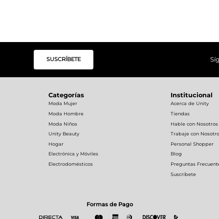
SUSCRÍBETE
Sí
Categorías
Institucional
Moda Mujer
Acerca de Unity
Moda Hombre
Tiendas
Moda Niños
Hable con Nosotros
Unity Beauty
Trabaje con Nosotr
Hogar
Personal Shopper
Electrónica y Móviles
Blog
Electrodomésticos
Preguntas Frecuent
Suscríbete
Formas de Pago