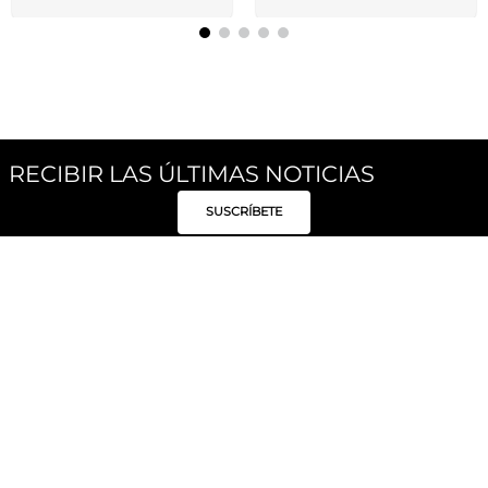
RECIBIR LAS ÚLTIMAS NOTICIAS
SUSCRÍBETE
Síguenos
Categorías
Institucional
Políticas
Moda Mujer
Acerca de Unity
Privacidad
Moda Hombre
Tiendas
Despacho y Entrega
Moda Niños
Hable con Nosotros
Cambio / Devoluciones