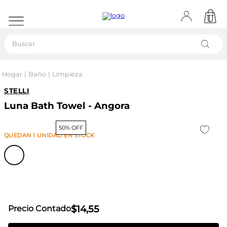
Buscar
Hogar
Baño
Limpieza
STELLI
Luna Bath Towel - Angora
50% OFF
QUEDAN
1
UNIDAD
EN STOCK
$
14
,
55
Precio Contado