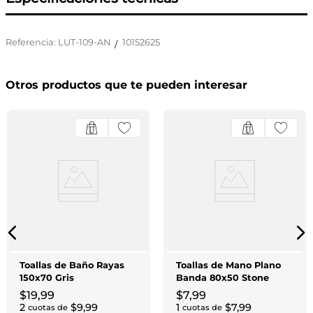
Referencia
:
LUT-109-AN
10152625
/
Otros productos que te pueden interesar
Toallas de Baño Rayas
Toallas de Mano Plano
150x70 Gris
Banda 80x50 Stone
$
19
,
99
$
7
,
99
2
$
9
,
99
1
$
7
,
99
cuotas de
cuotas de