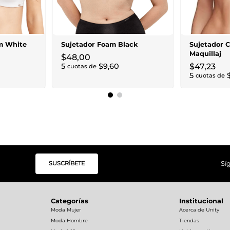
m White
Sujetador Foam Black
Sujetador 
Maquillaj
$
48
,
00
5
$
9
,
60
$
47
,
23
cuotas de
5
cuotas de
SUSCRÍBETE
Sí
Categorías
Institucional
Moda Mujer
Acerca de Unity
Moda Hombre
Tiendas