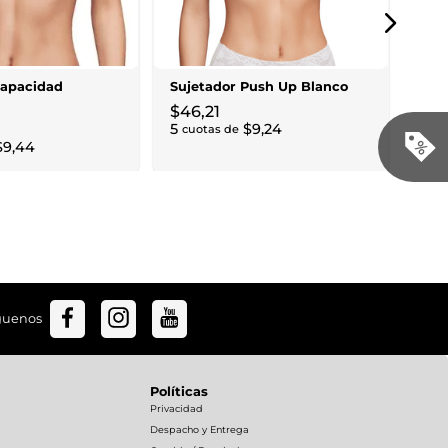
Bra
$
19
2
cu
Capacidad
Sujetador Push Up Blanco
$
46
,
21
5
$
9
,
24
cuotas de
$
9
,
44
guenos
Políticas
Privacidad
Despacho y Entrega