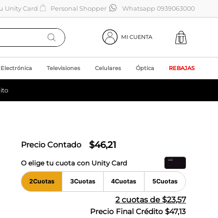
tu Unity Card
Personal Shopper
Whatsapp 0939063000
MI CUENTA
Electrónica
Televisiones
Celulares
Óptica
REBAJAS
ito
$
46
,
21
Precio Contado
O elige tu cuota con Unity Card
2
Cuotas
3
Cuotas
4
Cuotas
5
Cuotas
2
cuotas de
$23,57
Precio Final Crédito
$47,13