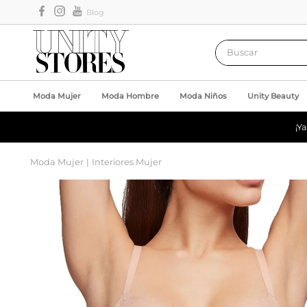
Blog
Buscar
Moda Mujer
Moda Hombre
Moda Niños
Unity Beauty
¡Y
Moda Mujer
Interiores Mujer