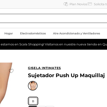
Plan Novios
Solicita 
Hogar
Electrodomésticos
Aire Acondicionado y Ventiladores
a estamos en Scala Shopping! Visítanos en nuestra nueva tienda en Qu
GISELA INTIMATES
Sujetador Push Up Maquillaj
B