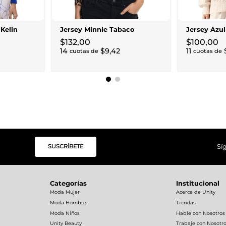
 Kelin
Jersey Minnie Tabaco
Jersey Azul
$
132
,
00
$
100
,
00
14
$
9
,
42
11
cuotas de
cuotas de
SUSCRÍBETE
Sí
Categorías
Institucional
Moda Mujer
Acerca de Unity
Moda Hombre
Tiendas
Moda Niños
Hable con Nosotros
Unity Beauty
Trabaje con Nosotr