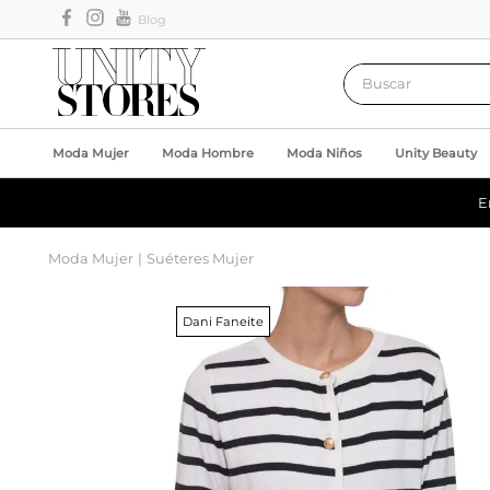
Blog
Buscar
Moda Mujer
Moda Hombre
Moda Niños
Unity Beauty
E
Moda Mujer
Suéteres Mujer
Dani Faneite