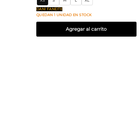
XS
S
M
L
XL
DANI FANEITE
QUEDAN
1
UNIDAD
EN STOCK
Agregar al carrito