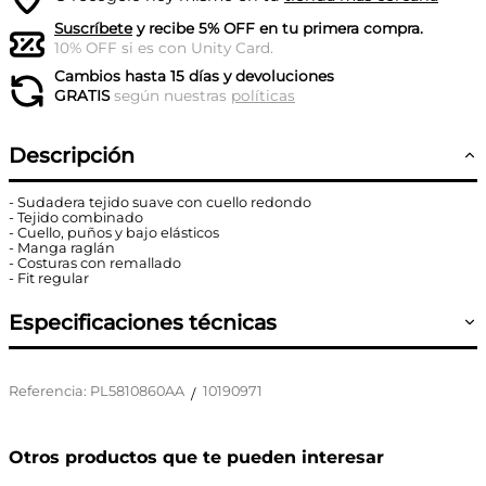
Suscríbete
y recibe 5% OFF en tu primera compra.
10% OFF si es con Unity Card.
Cambios hasta 15 días y devoluciones
GRATIS
según nuestras
políticas
Descripción
- Sudadera tejido suave con cuello redondo
- Tejido combinado
- Cuello, puños y bajo elásticos
- Manga raglán
- Costuras con remallado
- Fit regular
Especificaciones técnicas
Referencia
:
PL5810860AA
10190971
/
Otros productos que te pueden interesar