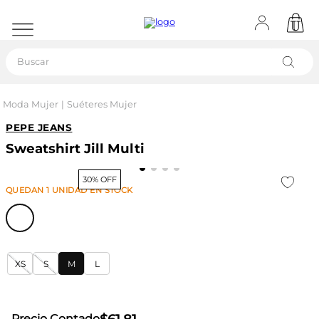
Buscar
Moda Mujer
Suéteres Mujer
PEPE JEANS
Sweatshirt Jill Multi
30% OFF
QUEDAN
1
UNIDAD
EN STOCK
XS
S
M
L
Precio Contado