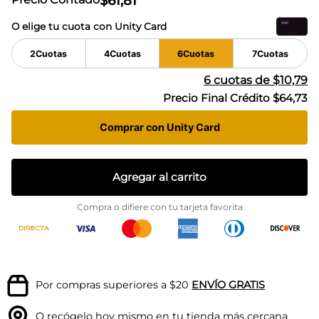
$
61
,
81
O elige tu cuota con Unity Card
2
Cuotas
4
Cuotas
6
Cuotas
7
Cuotas
6
cuotas de
$10,79
Precio Final Crédito
$64,73
Comprar con Unity Card
Agregar al carrito
Compra o difiere con tu tarjeta favorita
Por compras superiores a $20
ENVÍO GRATIS
O recógelo hoy mismo en tu
tienda más cercana