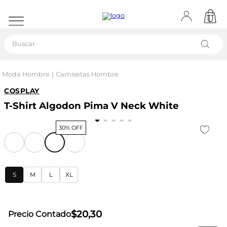
Buscar
Moda Hombre
Camisetas Hombre
COSPLAY
T-Shirt Algodon Pima V Neck White
30% OFF
S
M
L
XL
$
20
,
30
Precio Contado