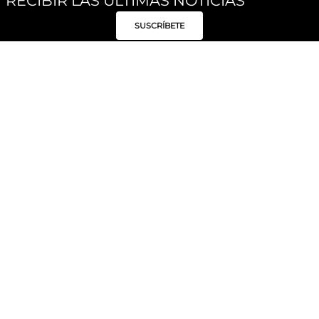
RECIBIR LAS ÚLTIMAS NOTICIAS
SUSCRÍBETE
Síguenos
Categorías
Institucional
Políticas
Moda Mujer
Acerca de Unity
Privacidad
Moda Hombre
Tiendas
Despacho y Entrega
Moda Niños
Hable con Nosotros
Cambio / Devoluciones
Unity Beauty
Personal Shopper
Términos y condiciones
Hogar
Blog
Electrónica y Móviles
Preguntas Frecuentes
Electrodomésticos
Suscríbete
Formas de Pago