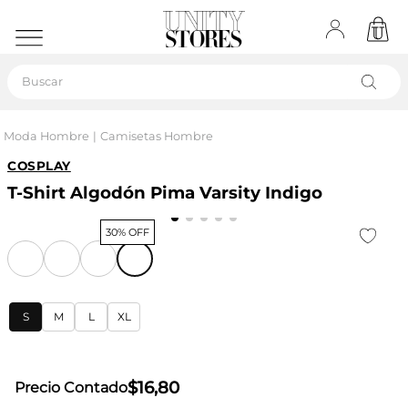
Buscar
Moda Hombre
Camisetas Hombre
COSPLAY
T-Shirt Algodón Pima Varsity Indigo
30% OFF
S
M
L
XL
$
16
,
80
Precio Contado