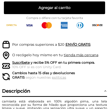
Agregar al carrito
Compra o difiere con tu tarjeta favorita
Por compras superiores a $20
ENVÍO GRATIS
O recógelo hoy mismo en tu
tienda más cercana
Suscríbete
y recibe 5% OFF en tu primera compra.
10% OFF si es con Unity Card.
Cambios hasta 15 días y devoluciones
GRATIS
según nuestras
políticas
Descripción
camiseta está elaborada en 100% algodón pima, una tela
reconocida por su forma de hilado que proporciona una textura
limpia y suave, imitando una sensación ultra suave y un aspecto