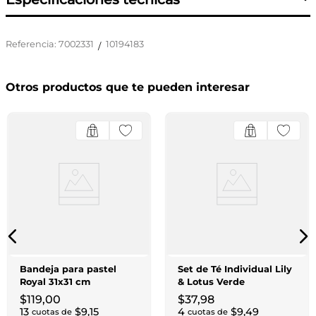
Referencia
:
7002331
10194183
/
Otros productos que te pueden interesar
Bandeja para pastel
Set de Té Individual Lily
Royal 31x31 cm
& Lotus Verde
$
119
,
00
$
37
,
98
13
$
9
,
15
4
$
9
,
49
cuotas de
cuotas de