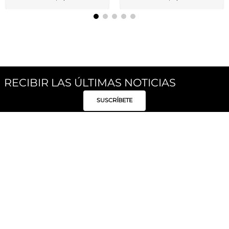
RECIBIR LAS ÚLTIMAS NOTICIAS
SUSCRÍBETE
Síguenos
Categorías
Institucional
Políticas
Moda Mujer
Acerca de Unity
Privacidad
Moda Hombre
Tiendas
Despacho y Entrega
Moda Niños
Hable con Nosotros
Cambio / Devoluciones