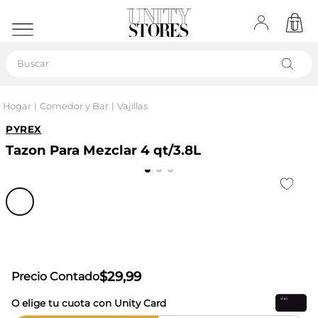
Buscar
Hogar
Comedor y Bar
Vajillas
PYREX
Tazon Para Mezclar 4 qt/3.8L
$
29
,
99
Precio Contado
O elige tu cuota con Unity Card