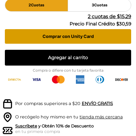
2
Cuotas
3
Cuotas
2
cuotas de
$15,29
Precio Final Crédito
$30,59
Comprar con Unity Card
Agregar al carrito
Compra o difiere con tu tarjeta favorita
Por compras superiores a $20
ENVÍO GRATIS
O recógelo hoy mismo en tu
tienda más cercana
Suscríbete
y Obtén 10% de Descuento
en tu primera compra