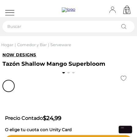
Buscar
Hogar
Comedor y Bar
Serveware
NOW DESIGNS
Tazón Shallow Mango Superbloom
$
24
,
99
Precio Contado
O elige tu cuota con Unity Card