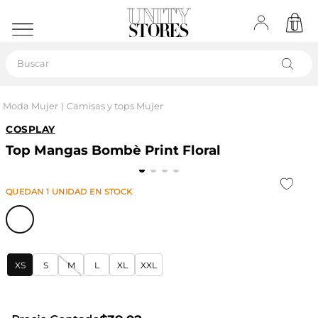
Buscar
Moda Mujer
Camisas y tops Mujer
COSPLAY
Top Mangas Bombè Print Floral
QUEDAN
1
UNIDAD
EN STOCK
XS
S
M
L
XL
XXL