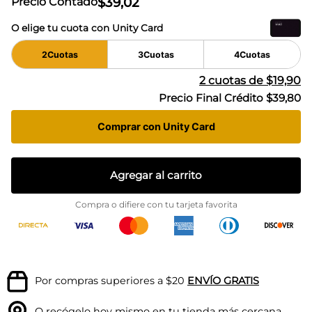
$
39
,
02
Precio Contado
O elige tu cuota con Unity Card
2
Cuotas
3
Cuotas
4
Cuotas
2
cuotas de
$19,90
Precio Final Crédito
$39,80
Comprar con Unity Card
Agregar al carrito
Compra o difiere con tu tarjeta favorita
Por compras superiores a $20
ENVÍO GRATIS
O recógelo hoy mismo en tu
tienda más cercana