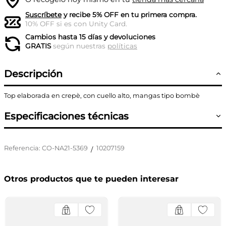
Suscríbete
y recibe 5% OFF en tu primera compra.
10% OFF si es con Unity Card.
Cambios hasta 15 días y devoluciones
GRATIS
según nuestras
políticas
Descripción
Top elaborada en crepè, con cuello alto, mangas tipo bombè
Especificaciones técnicas
Referencia
:
CO-NA21-5369
10207159
/
Otros productos que te pueden interesar