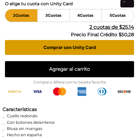
O elige tu cuota con Unity Card
2
Cuotas
3
Cuotas
4
Cuotas
5
Cuotas
2
cuotas de
$25,14
Precio Final Crédito
$50,28
Comprar con Unity Card
Agregar al carrito
Compra o difiere con tu tarjeta favorita
Características
Cuello redondo
Con botones delanteros
Blusa sin mangas
Hecho en españa