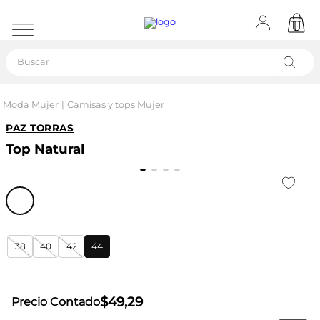
Buscar
Moda Mujer
Camisas y tops Mujer
PAZ TORRAS
Top Natural
38
40
42
44
$
49
,
29
Precio Contado