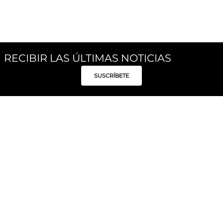
RECIBIR LAS ÚLTIMAS NOTICIAS
SUSCRÍBETE
Síguenos
Categorías
Institucional
Políticas
Moda Mujer
Acerca de Unity
Privacidad
Moda Hombre
Tiendas
Despacho y Entrega
Moda Niños
Hable con Nosotros
Cambio / Devoluciones
Unity Beauty
Personal Shopper
Términos y condiciones
Hogar
Blog