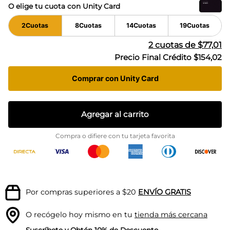
O elige tu cuota con Unity Card
2
Cuotas
8
Cuotas
14
Cuotas
19
Cuotas
2
cuotas de
$77,01
Precio Final Crédito
$154,02
Comprar con Unity Card
Agregar al carrito
Compra o difiere con tu tarjeta favorita
Por compras superiores a $20
ENVÍO GRATIS
O recógelo hoy mismo en tu
tienda más cercana