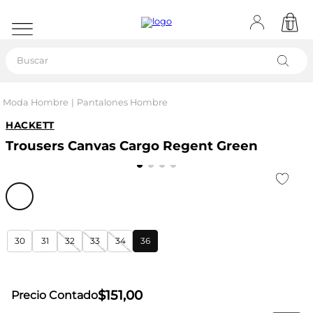
Buscar
Moda Hombre
Pantalones Hombre
HACKETT
Trousers Canvas Cargo Regent Green
30
31
32
33
34
36
$
151
,
00
Precio Contado