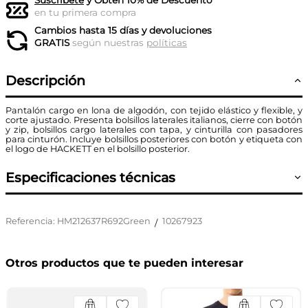
Suscríbete
y Obtén 10% de Descuento
en tu primera compra
Cambios hasta 15 días y devoluciones
GRATIS
según nuestras
políticas
Descripción
Pantalón cargo en lona de algodón, con tejido elástico y flexible, y
corte ajustado. Presenta bolsillos laterales italianos, cierre con botón
y zip, bolsillos cargo laterales con tapa, y cinturilla con pasadores
para cinturón. Incluye bolsillos posteriores con botón y etiqueta con
el logo de HACKETT en el bolsillo posterior.
Especificaciones técnicas
Referencia
:
HM212637R692Green
10267923
/
Otros productos que te pueden interesar