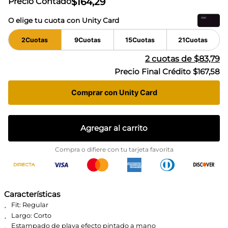
$
164
,
29
Precio Contado
O elige tu cuota con Unity Card
2
Cuotas
9
Cuotas
15
Cuotas
21
Cuotas
2
cuotas de
$83,79
Precio Final Crédito
$167,58
Comprar con Unity Card
Agregar al carrito
Compra o difiere con tu tarjeta favorita
Características
Fit: Regular
Largo: Corto
Estampado de playa efecto pintado a mano