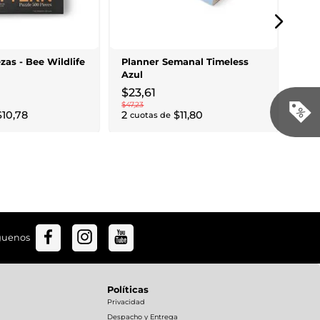
Jue
Clas
$
4
$
93
,
4
as - Bee Wildlife
Planner Semanal Timeless
5
cu
Azul
$
23
,
61
$
47
,
23
$
10
,
78
2
$
11
,
80
cuotas de
guenos
Políticas
Privacidad
Despacho y Entrega