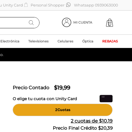
tu Unity Card
Personal Shopper
Whatsapp 0939063000
MI CUENTA
Electrónica
Televisiones
Celulares
Óptica
REBAJAS
o.
$
19
,
99
Precio Contado
O elige tu cuota con Unity Card
2
Cuotas
2
cuotas de
$10,19
Precio Final Crédito
$20,39