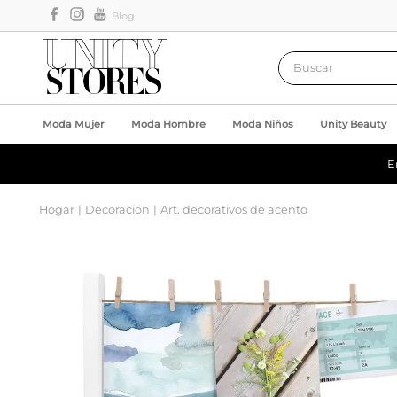
Blog
Buscar
Moda Mujer
Moda Hombre
Moda Niños
Unity Beauty
E
Hogar
Decoración
Art. decorativos de acento