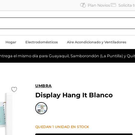
Plan Novios
Solicita 
Hogar
Electrodomésticos
Aire Acondicionado y Ventiladores
ntrega el mismo día para Guayaquil, Samborondón (La Puntilla) y Quit
UMBRA
Display Hang It Blanco
QUEDAN
1
UNIDAD
EN STOCK