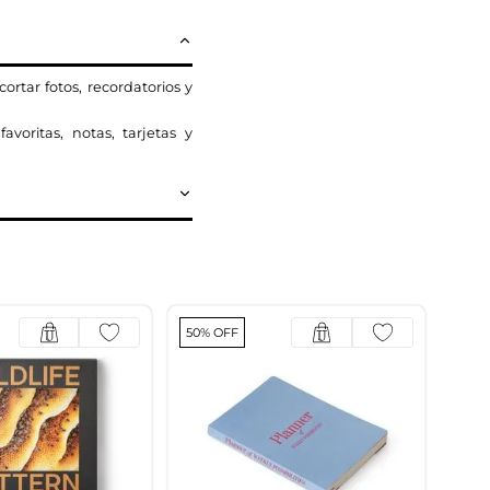
ortar fotos, recordatorios y
voritas, notas, tarjetas y
50% OFF
50% 