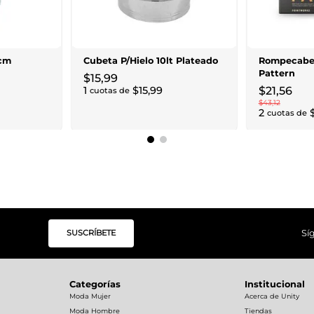
9cm
Cubeta P/Hielo 10lt Plateado
Rompecabez
Pattern
$
15
,
99
1
$
15
,
99
$
21
,
56
cuotas de
$
43
,
12
2
cuotas de
SUSCRÍBETE
Sí
Categorías
Institucional
Moda Mujer
Acerca de Unity
Moda Hombre
Tiendas