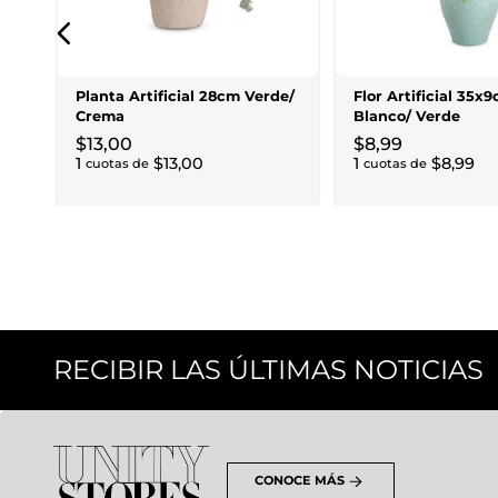
Planta Artificial 28cm Verde/
Flor Artificial 35x
Crema
Blanco/ Verde
$
13
,
00
$
8
,
99
1
$
13
,
00
1
$
8
,
99
cuotas de
cuotas de
RECIBIR LAS ÚLTIMAS NOTICIAS
CONOCE MÁS