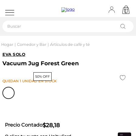
Buscar
Hogar
Comedor y Bar
Artículos de café y té
EVA SOLO
Vacuum Jug Forest Green
50% OFF
QUEDAN
1
UNIDAD
EN STOCK
$
28
,
18
Precio Contado