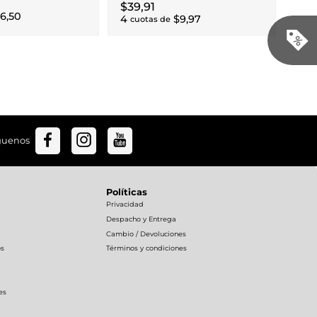
$
39
,
91
6
,
50
4
$
9
,
97
cuotas de
guenos
Políticas
Privacidad
Despacho y Entrega
Cambio / Devoluciones
os
Términos y condiciones
es