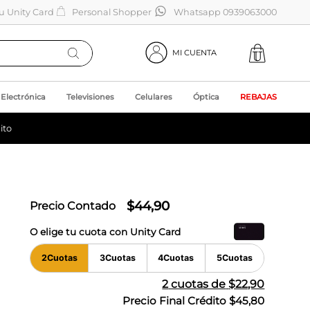
tu Unity Card
Personal Shopper
Whatsapp 0939063000
MI CUENTA
Electrónica
Televisiones
Celulares
Óptica
REBAJAS
ito
$
44
,
90
Precio Contado
O elige tu cuota con Unity Card
2
Cuotas
3
Cuotas
4
Cuotas
5
Cuotas
2
cuotas de
$22,90
Precio Final Crédito
$45,80