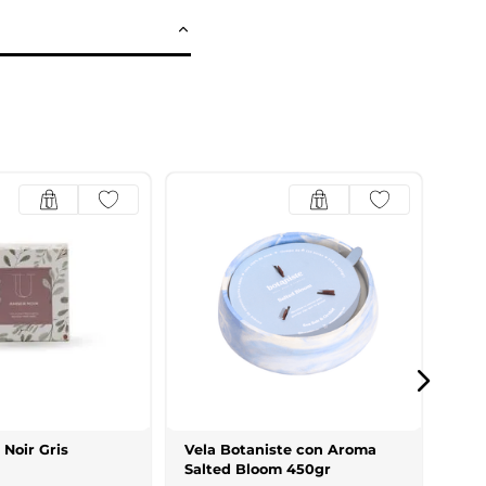
Vel
Blo
Meta
$
27
3
cu
Noir Gris
Vela Botaniste con Aroma
Salted Bloom 450gr