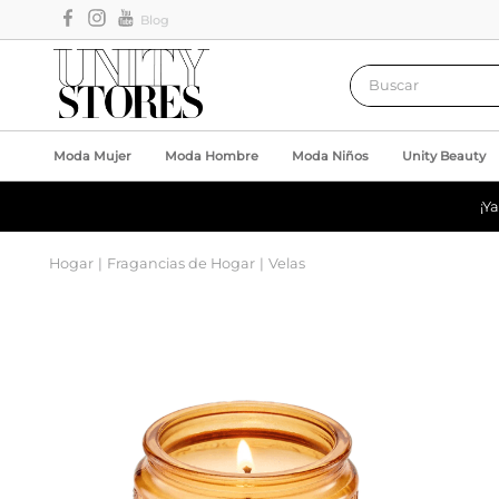
Blog
Buscar
Moda Mujer
Moda Hombre
Moda Niños
Unity Beauty
¡Y
Hogar
Fragancias de Hogar
Velas