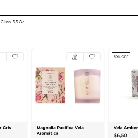
 Glass 5,5 Oz
50% OFF
r Gris
Magnolia Pacifica Vela
Vela Amber 
Aromática
$
6
,
50