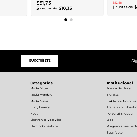
$
51
,
75
$
12
,
99
1
$
cuotas de
5
$
10
,
35
cuotas de
SUSCRÍBETE
Sí
Categorías
Institucional
Moda Mujer
Acerca de Unity
Moda Hombre
Tiendas
Moda Niños
Hable con Nosotros
Unity Beauty
Trabaje con Nosotr
Hogar
Personal Shopper
Electrónica y Móviles
Blog
Electrodomésticos
Preguntas Frecuent
Suscríbete