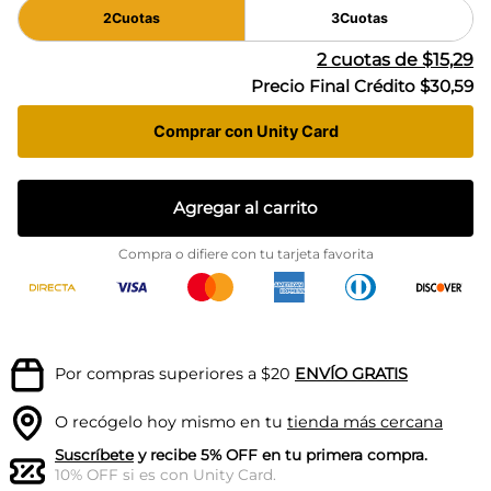
2
Cuotas
3
Cuotas
2
cuotas de
$15,29
Precio Final Crédito
$30,59
Comprar con Unity Card
Agregar al carrito
Compra o difiere con tu tarjeta favorita
Por compras superiores a $20
ENVÍO GRATIS
O recógelo hoy mismo en tu
tienda más cercana
Suscríbete
y recibe 5% OFF en tu primera compra.
10% OFF si es con Unity Card.