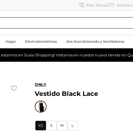
Plan Novios
Solicita 
Hogar
Electrodomésticos
Aire Acondicionado y Ventiladores
a estamos en Scala Shopping! Visítanos en nuestra nueva tienda en Qu
ONLY
Vestido Black Lace
XS
S
M
L