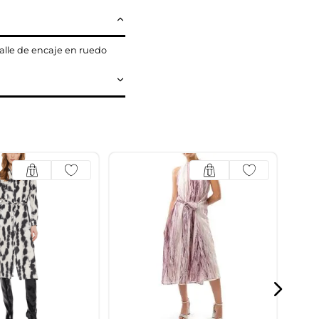
talle de encaje en ruedo
Vest
$
14
16
c