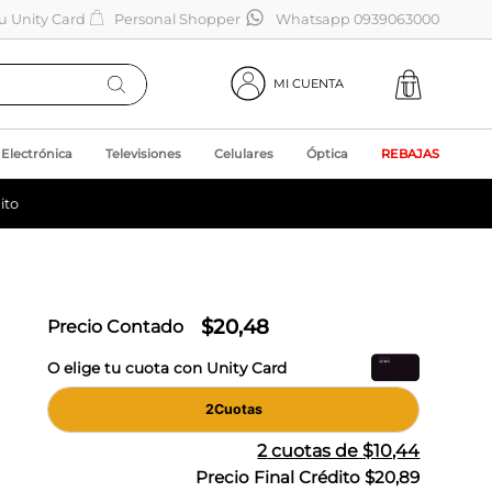
tu Unity Card
Personal Shopper
Whatsapp 0939063000
MI CUENTA
Electrónica
Televisiones
Celulares
Óptica
REBAJAS
ito
$
20
,
48
Precio Contado
O elige tu cuota con Unity Card
2
Cuotas
2
cuotas de
$10,44
Precio Final Crédito
$20,89