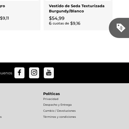
gro
Vestido de Seda Texturizada
Burgundy/Blanco
$
9
,
11
$
54
,
99
6
$
9
,
16
cuotas de
guenos
Políticas
Privacidad
Despacho y Entrega
Cambio / Devoluciones
os
Términos y condiciones