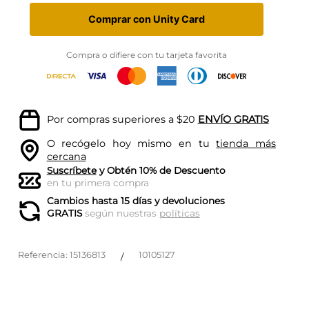
Comprar con Unity Card
Compra o difiere con tu tarjeta favorita
Por compras superiores a $20
ENVÍO GRATIS
O recógelo hoy mismo en tu
tienda más
cercana
Suscríbete
y Obtén 10% de Descuento
en tu primera compra
Cambios hasta 15 días y devoluciones
GRATIS
según nuestras
políticas
Referencia
:
15136813
10105127
/