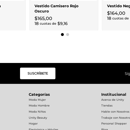
n
Vestido Camisero Rojo
Vestido Ne
Oscuro
$
164
,
00
$
165
,
00
18
cuotas de
18
$
9
,
16
cuotas de
SUSCRÍBETE
Sí
Categorías
Institucional
Moda Mujer
Acerca de Unity
Moda Hombre
Tiendas
Moda Niños
Hable con Nosotros
Unity Beauty
Trabaje con Nosotr
Hogar
Personal Shopper
Electrónica y Móviles
Blog