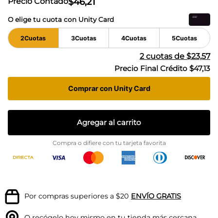
$
46
,
21
Precio Contado
O elige tu cuota con Unity Card
2
Cuotas
3
Cuotas
4
Cuotas
5
Cuotas
2
cuotas de
$23,57
Precio Final Crédito
$47,13
Comprar con Unity Card
Agregar al carrito
Compra o difiere con tu tarjeta favorita
Por compras superiores a $20
ENVÍO GRATIS
O recógelo hoy mismo en tu
tienda más cercana