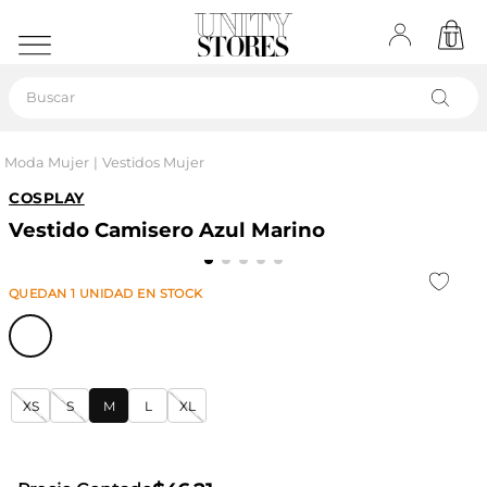
Buscar
Moda Mujer
Vestidos Mujer
COSPLAY
Vestido Camisero Azul Marino
QUEDAN
1
UNIDAD
EN STOCK
XS
S
M
L
XL