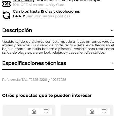
Suscríbete
y recibe 5% OFF en tu primera compra.
10% OFF si es con Unity Card.
Cambios hasta 15 días y devoluciones
GRATIS
según nuestras
políticas
Descripción
Vestido tejido de tirantes con estampado a rayas en tonos verdes,
azules y blancos. Su diseño de corte recto y detalle de flecos en el
bajo le aporta un estilo bohemio y fresco. Perfecto para usar como
salida de playa o para un look relajado y casual en días cálidos.
Especificaciones técnicas
Referencia
:
TAL-TJS25-2226
10267258
/
Otros productos que te pueden interesar