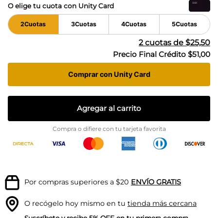
O elige tu cuota con Unity Card
2
Cuotas
3
Cuotas
4
Cuotas
5
Cuotas
2
cuotas de
$25,50
Precio Final Crédito
$51,00
Comprar con Unity Card
Agregar al carrito
Compra o difiere con tu tarjeta favorita
Por compras superiores a $20
ENVÍO GRATIS
O recógelo hoy mismo en tu
tienda más cercana