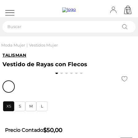
Buscar
Moda Mujer
Vestidos Mujer
TALISMAN
Vestido de Rayas con Flecos
XS
S
M
L
$
50
,
00
Precio Contado