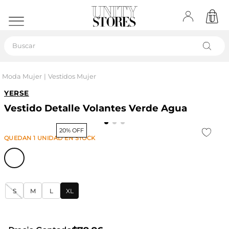
Buscar
Moda Mujer
Vestidos Mujer
YERSE
Vestido Detalle Volantes Verde Agua
20% OFF
QUEDAN
1
UNIDAD
EN STOCK
S
M
L
XL