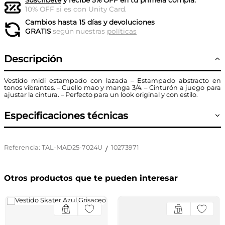
Suscríbete
y recibe 5% OFF en tu primera compra.
10% OFF si es con Unity Card.
Cambios hasta 15 días y devoluciones
GRATIS
según nuestras
políticas
Descripción
Vestido midi estampado con lazada – Estampado abstracto en
tonos vibrantes. – Cuello mao y manga 3/4. – Cinturón a juego para
ajustar la cintura. – Perfecto para un look original y con estilo.
Especificaciones técnicas
Referencia
:
TAL-MAD25-7024U
10273971
/
Otros productos que te pueden interesar