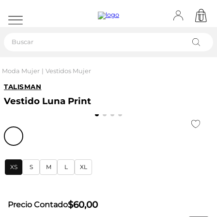
Buscar
Moda Mujer
Vestidos Mujer
TALISMAN
Vestido Luna Print
XS
S
M
L
XL
$
60
,
00
Precio Contado