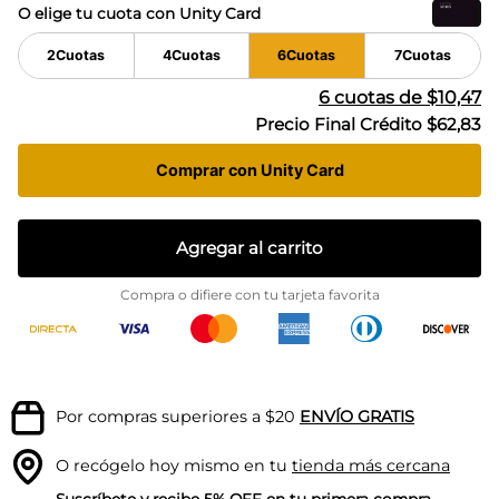
O elige tu cuota con Unity Card
2
Cuotas
4
Cuotas
6
Cuotas
7
Cuotas
6
cuotas de
$10,47
Precio Final Crédito
$62,83
Comprar con Unity Card
Agregar al carrito
Compra o difiere con tu tarjeta favorita
Por compras superiores a $20
ENVÍO GRATIS
O recógelo hoy mismo en tu
tienda más cercana