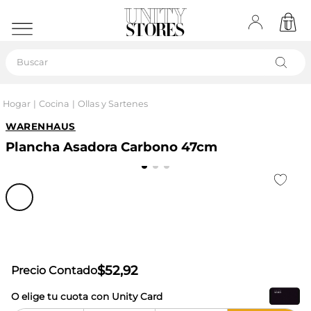
Buscar
Hogar
Cocina
Ollas y Sartenes
WARENHAUS
Plancha Asadora Carbono 47cm
$
52
,
92
Precio Contado
O elige tu cuota con Unity Card