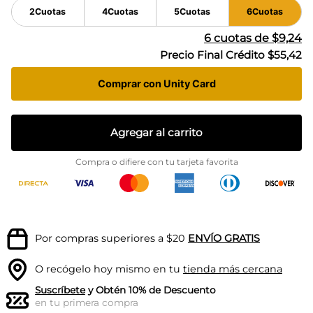
2
Cuotas
4
Cuotas
5
Cuotas
6
Cuotas
6
cuotas de
$9,24
Precio Final Crédito
$55,42
Comprar con Unity Card
Agregar al carrito
Compra o difiere con tu tarjeta favorita
Por compras superiores a $20
ENVÍO GRATIS
O recógelo hoy mismo en tu
tienda más cercana
Suscríbete
y Obtén 10% de Descuento
en tu primera compra