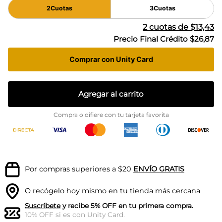
2
Cuotas
3
Cuotas
2
cuotas de
$13,43
Precio Final Crédito
$26,87
Comprar con Unity Card
Agregar al carrito
Compra o difiere con tu tarjeta favorita
Por compras superiores a $20
ENVÍO GRATIS
O recógelo hoy mismo en tu
tienda más cercana
Suscríbete
y recibe 5% OFF en tu primera compra.
10% OFF si es con Unity Card.