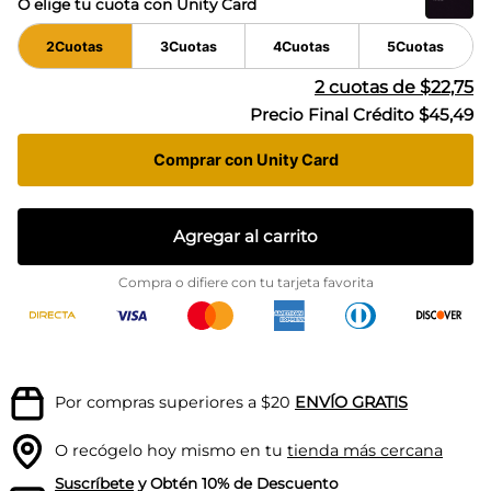
O elige tu cuota con Unity Card
2
Cuotas
3
Cuotas
4
Cuotas
5
Cuotas
2
cuotas de
$22,75
Precio Final Crédito
$45,49
Comprar con Unity Card
Agregar al carrito
Compra o difiere con tu tarjeta favorita
Por compras superiores a $20
ENVÍO GRATIS
O recógelo hoy mismo en tu
tienda más cercana
Suscríbete
y Obtén 10% de Descuento