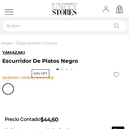
Buscar
Hogar
Organización
Cocina
YAMAZAKI
Escurridor De Platos Negro
40% OFF
QUEDAN
1
UNIDAD
EN STOCK
$
44
,
60
Precio Contado