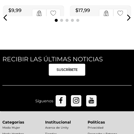
Alfombrilla P/Escurrir
Platos 3Pzs Gris
$
17
,
99
Alfombrilla P/Escurrir
1
$
17
,
99
cuotas de
Crema-Gris
$
9
,
99
1
$
9
,
99
cuotas de