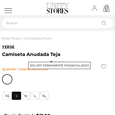
Buscar
Moda Mujer
Camisetas Mujer
YERSE
Camiseta Anudada Teja
20% OFF PERMANENTE MODA/CALZADO
QUEDAN
1
UNIDAD
EN STOCK
XS
S
M
L
XL