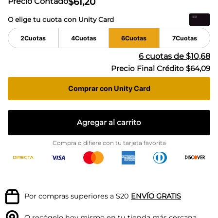
$
61
,
20
Precio Contado
O elige tu cuota con Unity Card
2
Cuotas
4
Cuotas
6
Cuotas
7
Cuotas
6
cuotas de
$10,68
Precio Final Crédito
$64,09
Comprar con Unity Card
Agregar al carrito
Compra o difiere con tu tarjeta favorita
Por compras superiores a $20
ENVÍO GRATIS
O recógelo hoy mismo en tu
tienda más cercana