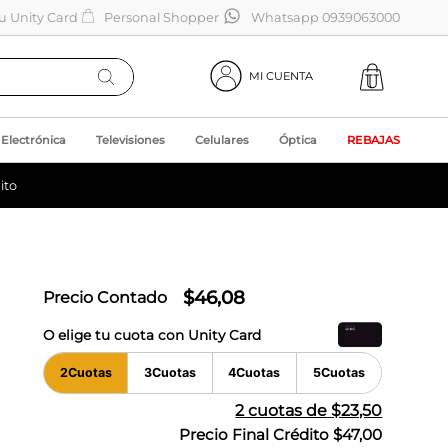
tu Unity Card
Personal Shopper
Whatsapp 0939063000
MI CUENTA
Electrónica
Televisiones
Celulares
Óptica
REBAJAS
ito
$
46
,
08
Precio Contado
O elige tu cuota con Unity Card
2
Cuotas
3
Cuotas
4
Cuotas
5
Cuotas
2
cuotas de
$23,50
Precio Final Crédito
$47,00