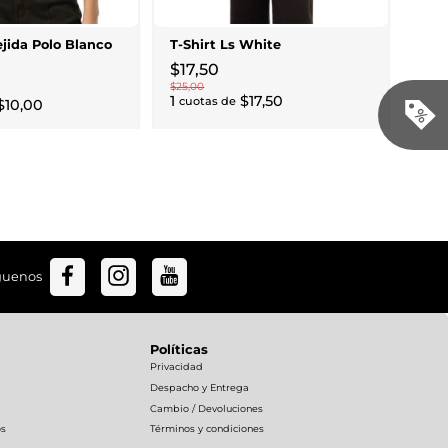
$
22
,
0
1
cuo
jida Polo Blanco
T-Shirt Ls White
$
17
,
50
$
25
,
00
1
$
17
,
50
cuotas de
$
10
,
00
guenos
Políticas
Privacidad
Despacho y Entrega
Cambio / Devoluciones
os
Términos y condiciones