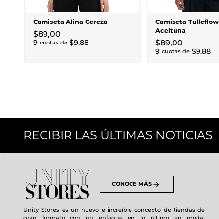
Camiseta Alina Cereza
Camiseta Tulleflow
Aceituna
$
89
,
00
9
$
9
,
88
$
89
,
00
cuotas de
9
$
9
,
88
cuotas de
RECIBIR LAS ÚLTIMAS NOTICIAS
CONOCE MÁS
Unity Stores es un nuevo e increíble concepto de tiendas de
gran formato con un enfoque en lo último en moda,