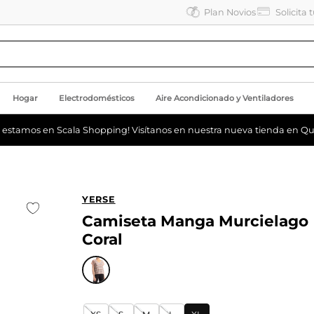
Plan Novios
Solicita 
Hogar
Electrodomésticos
Aire Acondicionado y Ventiladores
a estamos en Scala Shopping! Visítanos en nuestra nueva tienda en Qu
YERSE
Camiseta Manga Murcielago
Coral