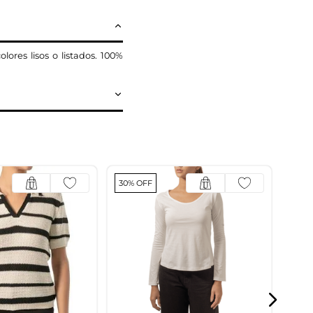
ores lisos o listados. 100%
30% OFF
30% 
T-S
$
15