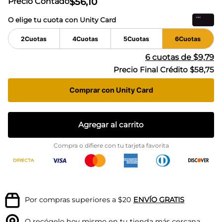
$
56
,
10
Precio Contado
O elige tu cuota con Unity Card
2
Cuotas
4
Cuotas
5
Cuotas
6
Cuotas
6
cuotas de
$9,79
Precio Final Crédito
$58,75
Comprar con Unity Card
Agregar al carrito
Compra o difiere con tu tarjeta favorita
Por compras superiores a $20
ENVÍO GRATIS
O recógelo hoy mismo en tu
tienda más cercana