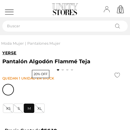
Buscar
Moda Mujer
Pantalones Mujer
YERSE
Pantalón Algodón Flammé Teja
20% OFF
QUEDAN
1
UNIDAD
EN STOCK
XS
S
M
XL