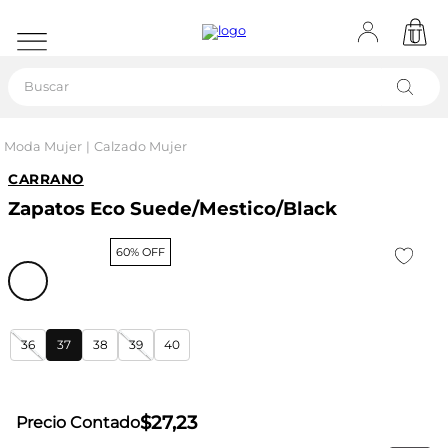
Buscar
Moda Mujer
Calzado Mujer
CARRANO
Zapatos Eco Suede/Mestico/Black
60% OFF
36
37
38
39
40
$
27
,
23
Precio Contado