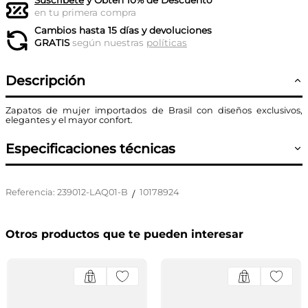
Suscríbete
y Obtén 10% de Descuento
en tu primera compra
Cambios hasta 15 días y devoluciones
GRATIS
según nuestras
políticas
Descripción
Zapatos de mujer importados de Brasil con diseños exclusivos,
elegantes y el mayor confort.
Especificaciones técnicas
Referencia
:
239012-LAQ01-B
10178924
/
Otros productos que te pueden interesar