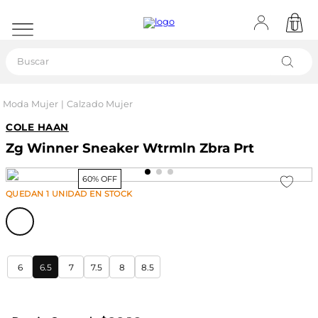
Buscar
Moda Mujer
Calzado Mujer
COLE HAAN
Zg Winner Sneaker Wtrmln Zbra Prt
60% OFF
QUEDAN
1
UNIDAD
EN STOCK
6
6.5
7
7.5
8
8.5