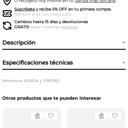
O recógelo hoy mismo en tu
tienda más cercana
Suscríbete
y recibe 5% OFF en tu primera compra.
10% OFF si es con Unity Card.
Cambios hasta 15 días y devoluciones
GRATIS
según nuestras
políticas
Descripción
Especificaciones técnicas
Referencia
:
W22624
10187862
/
Otros productos que te pueden interesar