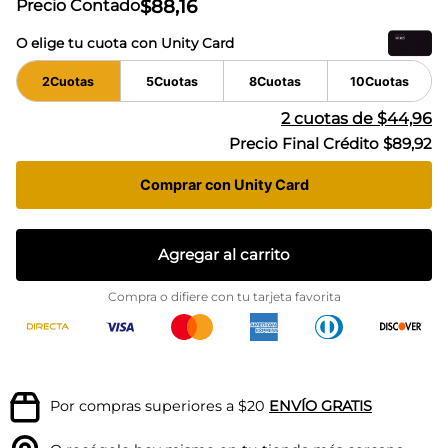
$
88
,
16
Precio Contado
O elige tu cuota con Unity Card
2
Cuotas
5
Cuotas
8
Cuotas
10
Cuotas
2
cuotas de
$44,96
Precio Final Crédito
$89,92
Comprar con Unity Card
Agregar al carrito
Compra o difiere con tu tarjeta favorita
Por compras superiores a $20
ENVÍO GRATIS