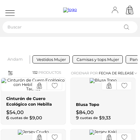
Buscar
Andam
Vestidos Mujer
Camisas y tops Mujer
Pant
132
PRODUCTOS
ORDENAR POR
FECHA DE RELEASE
Cinturón de Cuero
Ecológico con Hebilla
Blusa Topo
Redonda y Tachas
$
54
,
00
$
84
,
00
6
$
9
,
00
9
$
9
,
33
cuotas de
cuotas de